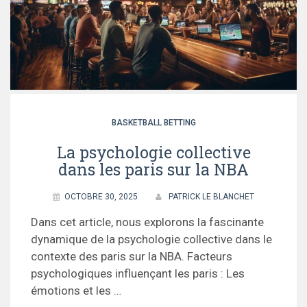
BASKETBALL BETTING
La psychologie collective
dans les paris sur la NBA
OCTOBRE 30, 2025
PATRICK LE BLANCHET
Dans cet article, nous explorons la fascinante
dynamique de la psychologie collective dans le
contexte des paris sur la NBA. Facteurs
psychologiques influençant les paris : Les
émotions et les …