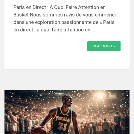
Paris en Direct : À Quoi Faire Attention en
Basket Nous sommes ravis de vous emmener
dans une exploration passionnante de « Paris
en direct : à quoi faire attention en …
READ MORE ›