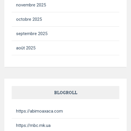
novembre 2025
octobre 2025
septembre 2025
août 2025
BLOGROLL
https://abimoaxaca.com
https://mbc.mk.ua