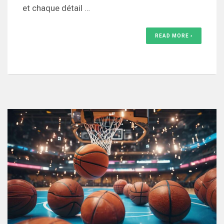
et chaque détail …
READ MORE ›