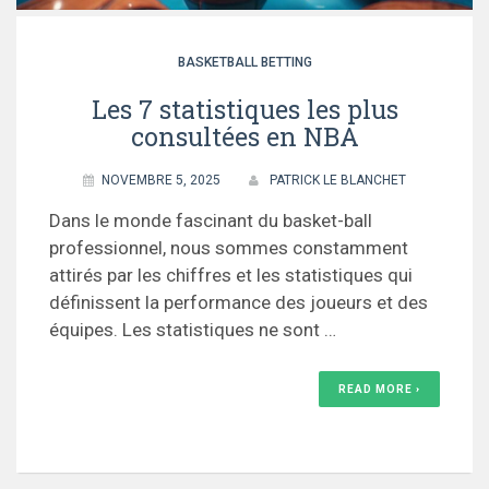
BASKETBALL BETTING
Les 7 statistiques les plus
consultées en NBA
NOVEMBRE 5, 2025
PATRICK LE BLANCHET
Dans le monde fascinant du basket-ball
professionnel, nous sommes constamment
attirés par les chiffres et les statistiques qui
définissent la performance des joueurs et des
équipes. Les statistiques ne sont …
READ MORE ›