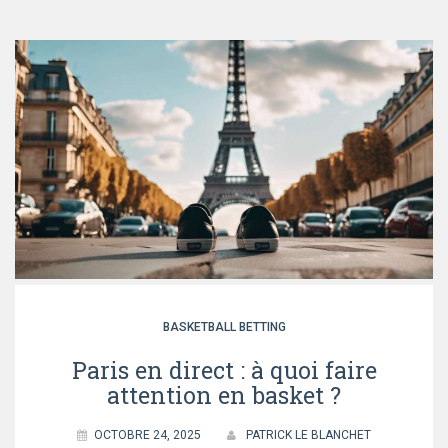
BASKETBALL BETTING
Paris en direct : à quoi faire
attention en basket ?
OCTOBRE 24, 2025
PATRICK LE BLANCHET