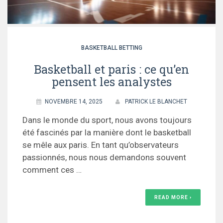
BASKETBALL BETTING
Basketball et paris : ce qu’en
pensent les analystes
NOVEMBRE 14, 2025
PATRICK LE BLANCHET
Dans le monde du sport, nous avons toujours
été fascinés par la manière dont le basketball
se mêle aux paris. En tant qu’observateurs
passionnés, nous nous demandons souvent
comment ces …
READ MORE ›