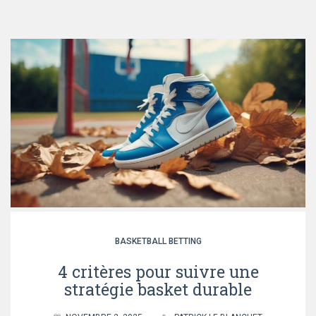
BASKETBALL BETTING
4 critères pour suivre une
stratégie basket durable