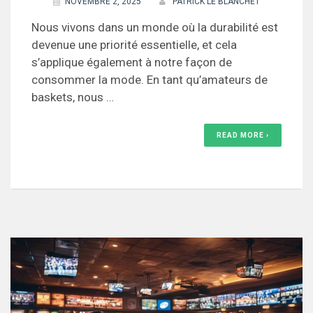
NOVEMBRE 2, 2025
PATRICK LE BLANCHET
Nous vivons dans un monde où la durabilité est
devenue une priorité essentielle, et cela
s’applique également à notre façon de
consommer la mode. En tant qu’amateurs de
baskets, nous …
READ MORE ›