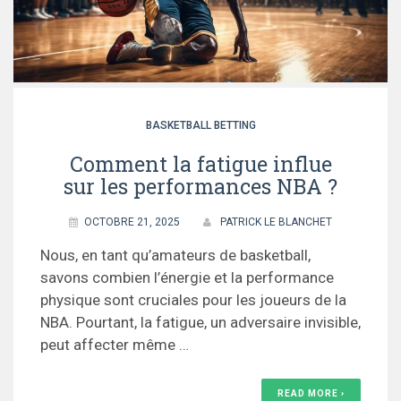
BASKETBALL BETTING
Comment la fatigue influe
sur les performances NBA ?
OCTOBRE 21, 2025
PATRICK LE BLANCHET
Nous, en tant qu’amateurs de basketball,
savons combien l’énergie et la performance
physique sont cruciales pour les joueurs de la
NBA. Pourtant, la fatigue, un adversaire invisible,
peut affecter même …
READ MORE ›