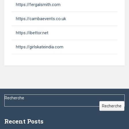
https://fergalsmith.com
https://cambaevents.co.uk
https://ibettor.net
https://girlskateindia.com
Recherche
Recherche
Recent Posts