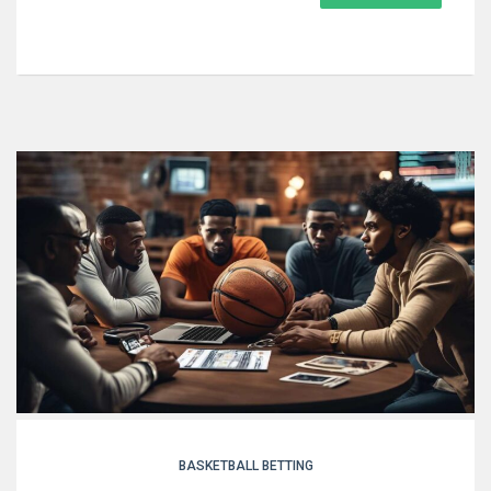
BASKETBALL BETTING